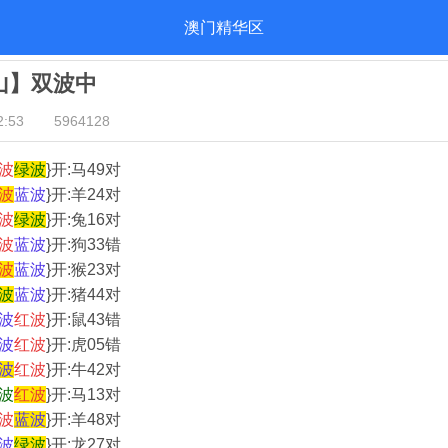
澳门精华区
河山】双波中
:53
5964128
波
绿
波
}开:马49对
波
蓝
波
}开:羊24对
波
绿
波
}开:兔16对
波
蓝
波
}开:狗33错
波
蓝
波
}开:猴23对
波
蓝
波
}开:猪44对
波
红
波
}开:鼠43错
波
红
波
}开:虎05错
波
红
波
}开:牛42对
波
红
波
}开:马13对
波
蓝
波
}开:羊48对
波
绿
波
}开:龙27对