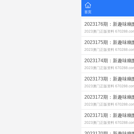
首页
2023176期：新趣味幽
2023澳门正版资料 670288.co
2023175期：新趣味幽
2023澳门正版资料 670288.co
2023174期：新趣味幽
2023澳门正版资料 670288.co
2023173期：新趣味幽
2023澳门正版资料 670288.co
2023172期：新趣味幽
2023澳门正版资料 670288.co
2023171期：新趣味幽
2023澳门正版资料 670288.co
2023170期：新趣味幽