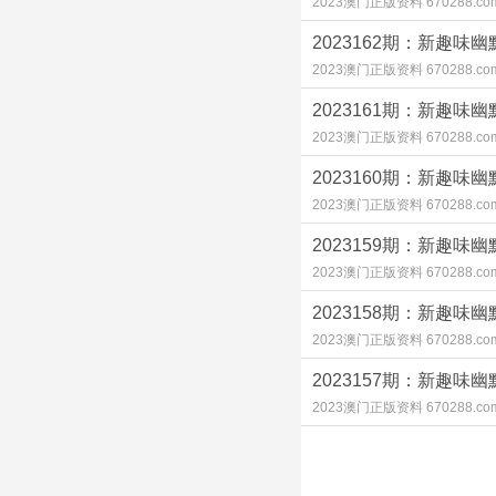
2023澳门正版资料 670288.co
2023162期：新趣味幽
2023澳门正版资料 670288.co
2023161期：新趣味幽
2023澳门正版资料 670288.co
2023160期：新趣味幽
2023澳门正版资料 670288.co
2023159期：新趣味幽
2023澳门正版资料 670288.co
2023158期：新趣味幽
2023澳门正版资料 670288.co
2023157期：新趣味幽
2023澳门正版资料 670288.co