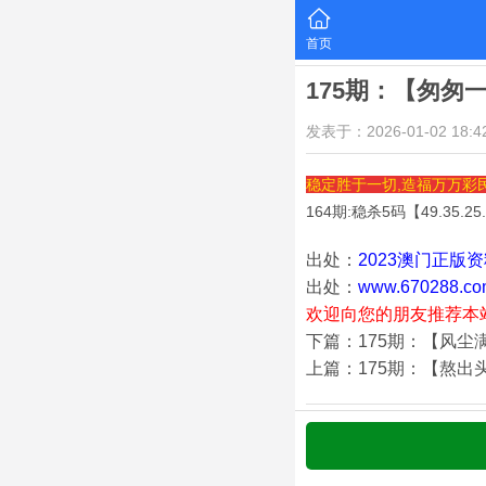
首页
175期：【匆匆
发表于：2026-01-02 18:42
稳定胜于一切,造福万万彩
164期:稳杀5码【
49.35.25
出处：
2023澳门正版
出处：
www.670288.co
欢迎向您的朋友推荐本
下篇：175期：【风尘
上篇：175期：【熬出