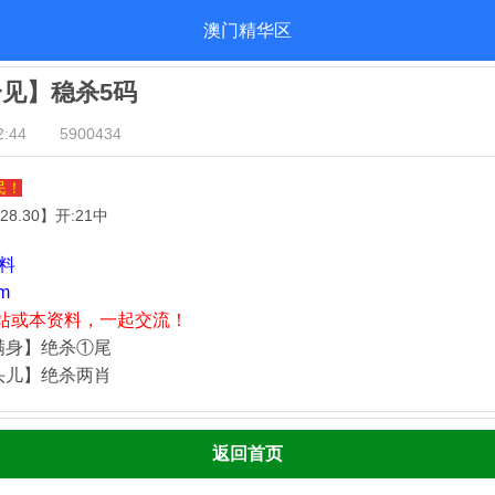
澳门精华区
一见】稳杀5码
:44
5900434
民！
.28.30
】开:21中
资料
m
站或本资料，一起交流！
满身】绝杀①尾
头儿】绝杀两肖
返回首页